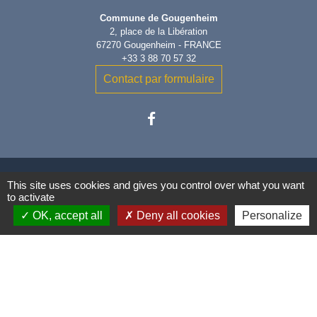
Commune de Gougenheim
2, place de la Libération
67270 Gougenheim - FRANCE
+33 3 88 70 57 32
Contact par formulaire
This site uses cookies and gives you control over what you want
to activate
Liens
OK, accept all
Deny all cookies
Personalize
Communauté de Communes
Conseil Départemental du Bas-
Rhin