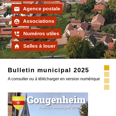
email
Agence postale
supervised_user_circle
Associations
perm_phone_msg
Numéros utiles
home
Salles à louer
Bulletin municipal 2025
A consulter ou à télécharger en version numérique