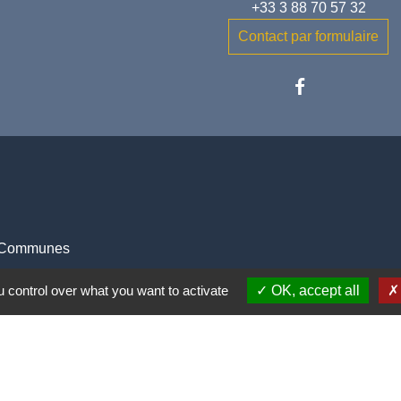
+33 3 88 70 57 32
Contact par formulaire
 Communes
ental du Bas-Rhin
 control over what you want to activate
OK, accept all
ministratives
entions légales
-
Politique de confidentialité
-
Accessibilité
-