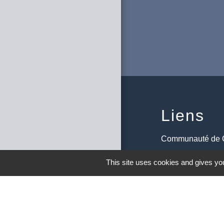
Liens
Communauté de
Conseil Départem
This site uses cookies and gives you
Vos démarches ad
M