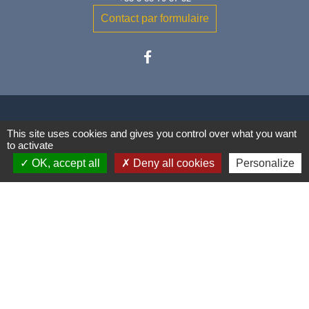
Contact par formulaire
This site uses cookies and gives you control over what you want
Liens
to activate
OK, accept all
Deny all cookies
Personalize
Communauté de Communes
Conseil Départemental du Bas-
Rhin
Vos démarches administratives
Mentions légales
-
Politique de confidentialité
-