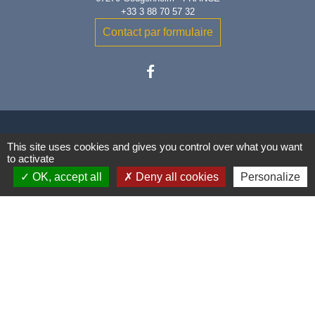
+33 3 88 70 57 32
Contact par formulaire
This site uses cookies and gives you control over what you want
to activate
Liens
OK, accept all
Deny all cookies
Personalize
Communauté de Communes
Conseil Départemental du Bas-
Rhin
Vos démarches administratives
Mentions légales
-
Politique de confidentialité
-