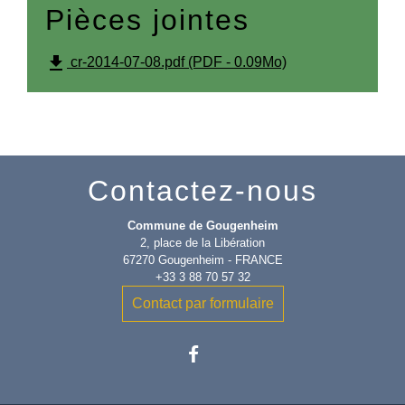
Pièces jointes
file_download
cr-2014-07-08.pdf (PDF - 0.09Mo)
Contactez-nous
Commune de Gougenheim
2, place de la Libération
67270 Gougenheim - FRANCE
+33 3 88 70 57 32
Contact par formulaire