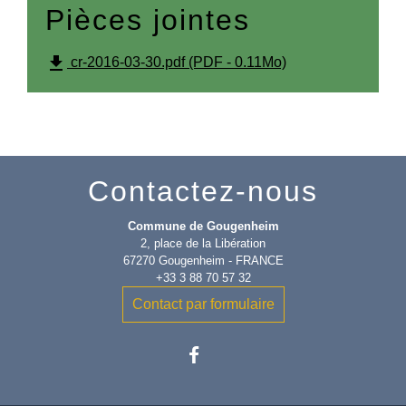
Pièces jointes
file_download
cr-2016-03-30.pdf (PDF - 0.11Mo)
Contactez-nous
Commune de Gougenheim
2, place de la Libération
67270 Gougenheim - FRANCE
+33 3 88 70 57 32
Contact par formulaire