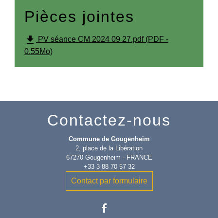
Pièces jointes
file_download
PV séance CM 2024 09 27.pdf (PDF -
0.55Mo)
Contactez-nous
Commune de Gougenheim
2, place de la Libération
67270 Gougenheim - FRANCE
+33 3 88 70 57 32
Contact par formulaire