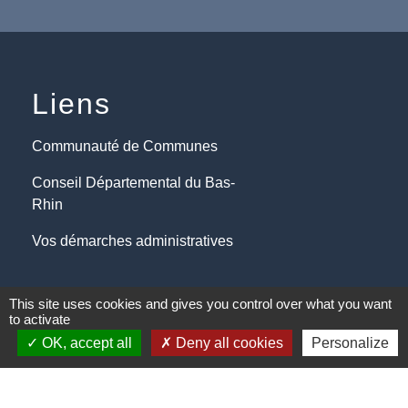
Liens
Communauté de Communes
Conseil Départemental du Bas-
Rhin
Vos démarches administratives
Mentions légales
-
Politique de confidentialité
-
This site uses cookies and gives you control over what you want
Accessibilité
-
Plan du site
-
Gestion des cookies
to activate
OK, accept all
Deny all cookies
Personalize
Site créé en partenariat avec Réseau des Communes