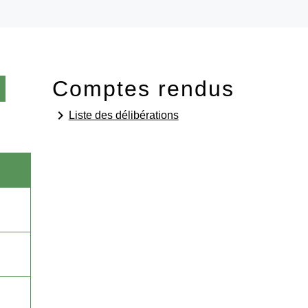
Comptes rendus
keyboard_arrow_right
Liste des délibérations