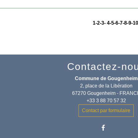
1
-2
-3
-
4
-5
-6
-7
-8
-9
-1
Contactez-no
Commune de Gougenheim
2, place de la Libération
67270 Gougenheim - FRANC
+33 3 88 70 57 32
Contact par formulaire