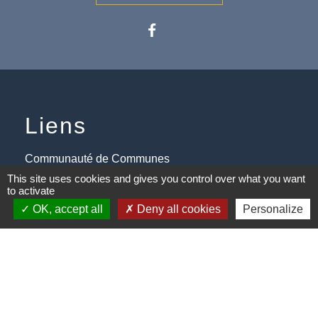
Liens
Communauté de Communes
This site uses cookies and gives you control over what you want
Conseil Départemental du Bas-
to activate
Rhin
OK, accept all
Deny all cookies
Personalize
Vos démarches administratives
Mentions légales
-
Politique de confidentialité
-
Accessibilité
-
Plan du site
-
Gestion des cookies